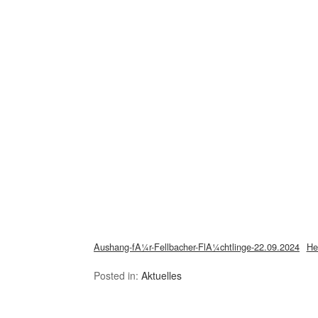
Aushang-fA¼r-Fellbacher-FlA¼chtlinge-22.09.2024
He
Posted in:
Aktuelles