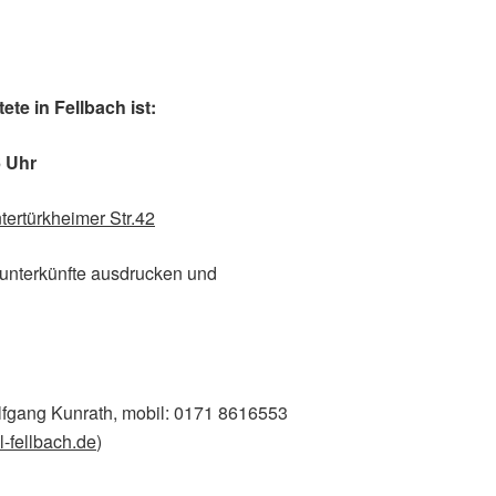
te in Fellbach ist:
6 Uhr
tertürkheimer Str.42
sunterkünfte ausdrucken und
lfgang Kunrath, mobil: 0171 8616553
l-fellbach.de
)