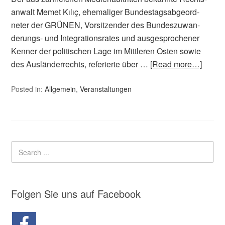
anwalt Memet Kılıç, ehema­liger Bun­­destags­abgeord­
neter der GRÜNEN, Vorsit­zender des Bundes­zuwan­
derungs- und Integra­tions­rates und ausge­sprochener
Kenner der politischen Lage im Mittleren Osten sowie
des Ausländer­rechts, referierte über …
[Read more…]
Posted in:
Allgemein
,
Veranstaltungen
Folgen Sie uns auf Facebook