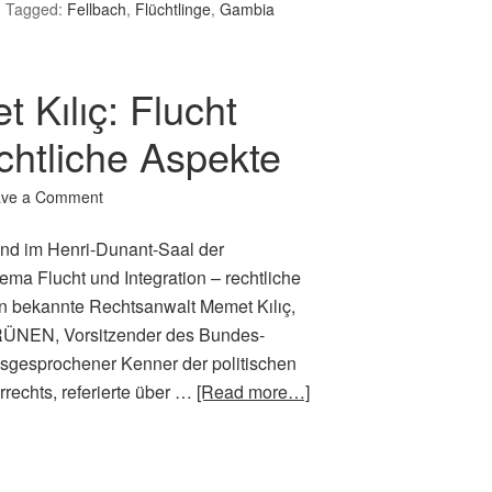
Tagged:
Fellbach
,
Flüchtlinge
,
Gambia
 Kılıç: Flucht
echtliche Aspekte
ave a Comment
nd im Henri-Dunant-Saal der
hema Flucht und Integration – rechtliche
en bekannte Rechts­anwalt Memet Kılıç,
GRÜNEN, Vorsit­zender des Bundes­
usge­sprochener Kenner der politischen
rechts, referierte über …
[Read more…]