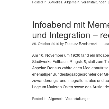
Posted in:
Aktuelles
,
Allgemein
,
Veranstaltungen
Infoabend mit Memet
und Integration – r
25. Oktober 2016
by
Tadeusz Rzedkowski
Le
Am 10. November um 19:30 fand ein Infoabe
Stadtwerke Fellbach, Ringstr. 5, statt zum T
Aspekte Der aus zahlreichen Medien­auftritt
ehema­liger Bun­­destags­abgeord­neter der 
zuwan­derungs- und Integra­tions­rates und a
Lage im Mittleren Osten sowie des Ausländer­
Posted in:
Allgemein
,
Veranstaltungen